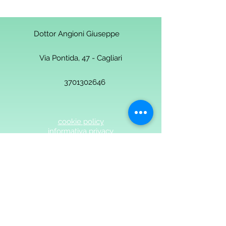
Dottor Angioni Giuseppe
Via Pontida, 47 - Cagliari
3701302646
cookie policy
informativa privacy
Dott. Angioni - Medicina Osteopatia Angioni-
2018 Studio Medicina Osteopatia Angioni
Cagliari. Ogni parte è protetta da
copyright©. p.iva 03325530925