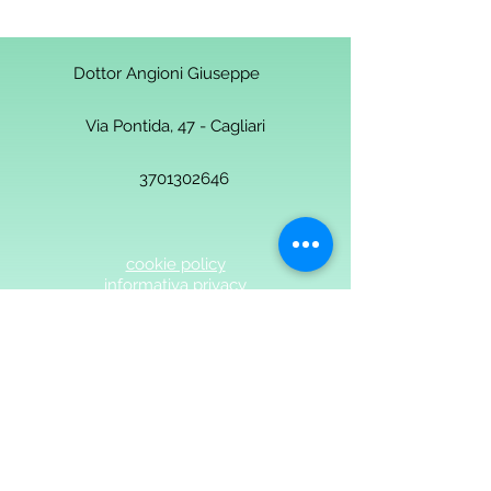
Dottor Angioni Giuseppe
Via Pontida, 47 - Cagliari
3701302646
cookie policy
informativa privacy
Dott. Angioni - Medicina Osteopatia Angioni-
2018 Studio Medicina Osteopatia Angioni
Cagliari. Ogni parte è protetta da
copyright©. p.iva 03325530925