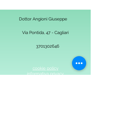
Dottor Angioni Giuseppe
Via Pontida, 47 - Cagliari
3701302646
cookie policy
informativa privacy
Dott. Angioni - Medicina Osteopatia Angioni-
2018 Studio Medicina Osteopatia Angioni
Cagliari. Ogni parte è protetta da
copyright©. p.iva 03325530925