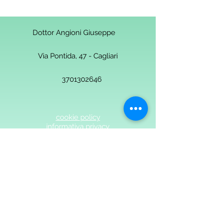
Dottor Angioni Giuseppe
Via Pontida, 47 - Cagliari
3701302646
cookie policy
informativa privacy
Dott. Angioni - Medicina Osteopatia Angioni-
2018 Studio Medicina Osteopatia Angioni
Cagliari. Ogni parte è protetta da
copyright©. p.iva 03325530925