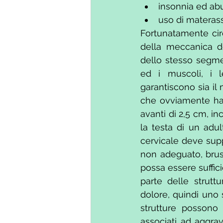
insonnia ed abu
uso di materass
Fortunatamente circ
della meccanica d
dello stesso segme
ed i muscoli, i le
garantiscono sia il
che ovviamente han
avanti di 2,5 cm, i
la testa di un adul
cervicale deve sup
non adeguato, brusc
possa essere suffic
parte delle strutt
dolore, quindi uno
strutture possono s
associati ad aggrav