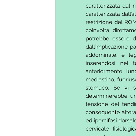
caratterizzata dal 
caratterizzata dall’
restrizione del ROM
coinvolta, direttam
potrebbe essere di
dall’implicazione p
addominale, è lega
inserendosi nel tu
anteriormente lun
mediastino, fuorius
stomaco. Se vi so
determinerebbe una
tensione del tendi
conseguente alteraz
ed ipercifosi dorsale
cervicale fisiolog