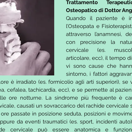
Trattamento Terapeuti
Osteopatico di Dottor Angi
Quando il paziente è in 
l’Osteopata e Fisioterapist
attraverso l’anamnesi, de
con precisione la natur
cervicale (es. muscola
articolare, ecc), il tempo d
vi sono cause che hanno
sintomo, i fattori aggravant
ore è irradiato (es. formicolio agli arti superiori), se
ea, cefalea, tachicardia, ecc), e se permette al pazien
lle ore notturne. La sindrome più frequente è cara
rvicale, causati un sovraccarico del rachide cervicale
 ore passate in posizione seduta, posizioni e moviment
ppure da eventi traumatici (es. sport, incidenti auto).
ide cervicale può essere anatomica e funziona