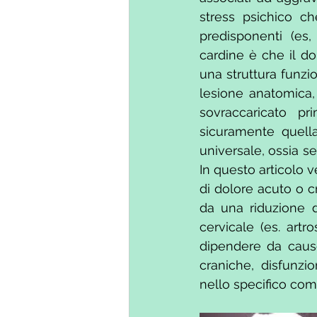
stress psichico c
predisponenti (es, 
cardine è che il d
una struttura funzi
lesione anatomica,
sovraccaricato pr
sicuramente quella
universale, ossia se
In questo articolo v
di dolore acuto o cr
da una riduzione 
cervicale (es. artro
dipendere da cause l
craniche, disfunzio
nello specifico come