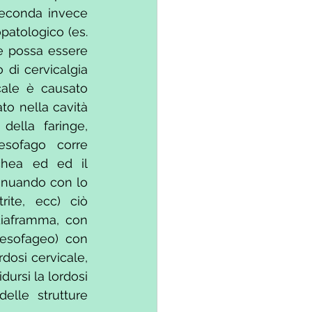
seconda invece 
patologico (es. 
e possa essere 
di cervicalgia 
ale è causato 
o nella cavità 
ella faringe, 
esofago corre 
chea ed ed il 
inuando con lo 
ite, ecc) ciò 
diaframma, con 
 esofageo) con 
osi cervicale, 
dursi la lordosi 
elle strutture 