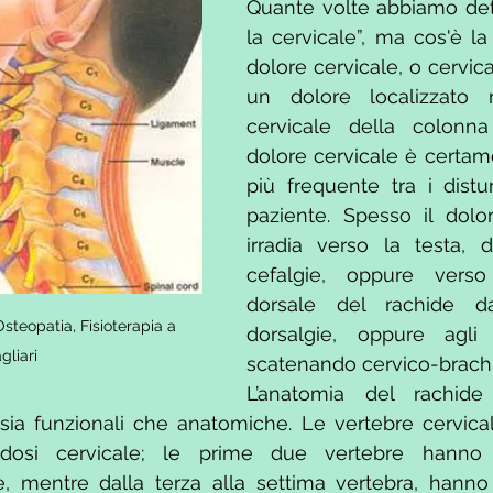
Quante volte abbiamo det
la cervicale”, ma cos'è la
dolore cervicale, o cervical
un dolore localizzato 
cervicale della colonna 
dolore cervicale è certame
più frequente tra i disturbi
paziente. Spesso il dolor
irradia verso la testa, 
cefalgie, oppure verso
dorsale del rachide d
steopatia, Fisioterapia a 
dorsalgie, oppure agli a
gliari
scatenando cervico-brachi
L’anatomia del rachide 
 sia funzionali che anatomiche. Le vertebre cervical
dosi cervicale; le prime due vertebre hanno ca
, mentre dalla terza alla settima vertebra, hanno c