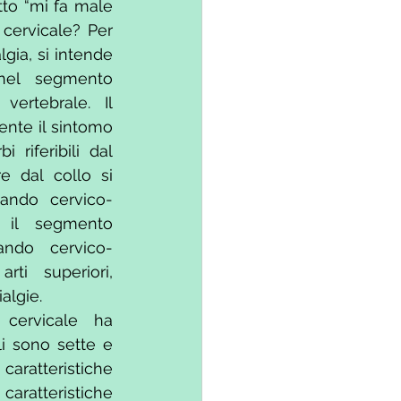
to “mi fa male 
 cervicale? Per 
gia, si intende 
nel segmento 
vertebrale. Il 
nte il sintomo 
 riferibili dal 
e dal collo si 
dando cervico-
 il segmento 
ando cervico-
rti superiori, 
algie.
cervicale ha 
i sono sette e 
ratteristiche 
aratteristiche 