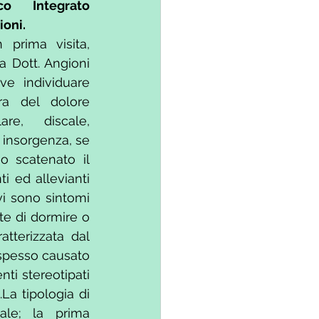
co Integrato 
oni. 
prima visita, 
a Dott. Angioni 
ve individuare 
a del dolore 
re, discale, 
i insorgenza, se 
 scatenato il 
i ed allevianti 
 vi sono sintomi 
te di dormire o 
tterizzata dal 
 spesso causato 
i stereotipati 
La tipologia di 
le; la prima 