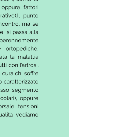
ppure fattori 
tive).Il punto 
ncontro, ma se 
 si passa alla 
e perennemente 
 ortopediche, 
ta la malattia 
 con l’artrosi. 
cura chi soffre 
 caratterizzato 
esso segmento 
colari), oppure 
rsale, tensioni 
ualità vediamo 