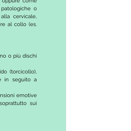
, oppure come 
 patologiche o 
alla cervicale, 
e al collo (es. 
o o più dischi 
 (torcicollo), 
 in seguito a 
nsioni emotive 
prattutto sui 