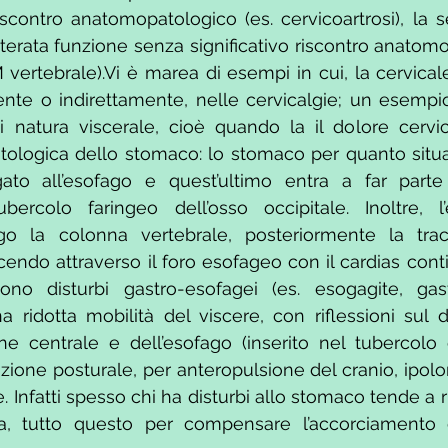
riscontro anatomopatologico (es. cervicoartrosi), la 
alterata funzione senza significativo riscontro anatomo
 vertebrale).Vi è marea di esempi in cui, la cervical
ente o indirettamente, nelle cervicalgie; un esempio 
 natura viscerale, cioè quando la il dolore cervic
atologica dello stomaco: lo stomaco per quanto situat
to all’esofago e quest’ultimo entra a far parte d
bercolo faringeo dell’osso occipitale. Inoltre, l’
go la colonna vertebrale, posteriormente la tra
cendo attraverso il foro esofageo con il cardias cont
no disturbi gastro-esofagei (es. esogagite, gastr
 ridotta mobilità del viscere, con riflessioni sul 
ne centrale e dell’esofago (inserito nel tubercolo
ione posturale, per anteropulsione del cranio, ipolord
. Infatti spesso chi ha disturbi allo stomaco tende a ri
ica, tutto questo per compensare l’accorciamento d