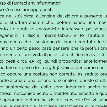
so di farmaci antiinfiammatori;
i e/o cuscini inappropriati;
a nel 70% circa, all'origine del dolore è presente u
elle strutture anatomiche, determinando una mecca
nto. Le strutture anatomiche interessate possono es
gamenti, i dischi intervertebrali e le strutture a
 movimento che il sostegno del cranio con tutte le str
no un certo peso; basti pensare che la protrusione 
ncrementa di una volta il peso sul rachide cervicale (
to pesa circa 4,5 kg, quindi protrandosi anteriormen
portare un peso di circa 9 kg). Quindi pensiamo che
o oppure una postura non corretta (es. seduto ore d
iente a creare una lesione funzionale di queste strutt
ure anatomiche del collo sono innervate anche dai 
 stress meccanico acuto o mantenuto, rispetto a que
opportare, determina dolore cervicale.Poi vi sono t
are la cervicalgia, favorisce l'insorgenza di micro-le