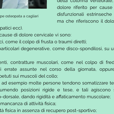
della colonna vertebrale
dolore riferito per cause
disfunzionali estrinseche 
pe osteopata a cagliari
ma che riferiscono il dolor
patici ecc).
 cause di dolore cervicale vi sono:
i, come il colpo di frusta o traumi diretti;
articolari degenerative, come disco-spondilosi, su un
nti, contratture muscolari, come nel colpo di freddo
i errate assunte nel corso della giornata, oppure
petuti sui muscoli del collo; 
o, ad esempio molte persone tendono somatizzare te
umendo posizioni rigide e tese, e tali agiscono so
-dorsale, dando rigidità e affaticamento muscolare;
mancanza di attività fisica;
tà fisica in assenza di recupero post-sportivo;