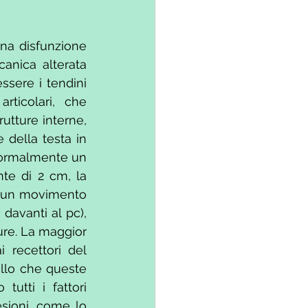
na disfunzione 
nica alterata 
sere i tendini 
rticolari, che 
utture interne, 
della testa in 
normalmente un 
te di 2 cm, la 
, un movimento 
avanti al pc), 
ure. La maggior 
recettori del 
llo che queste 
utti i fattori 
sioni, come lo 