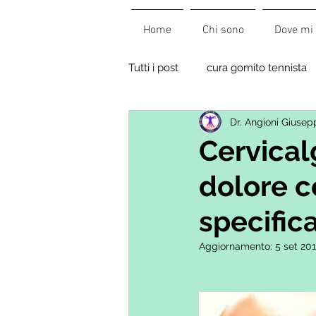
Home
Chi sono
Dove mi 
Tutti i post
cura gomito tennista
Dr. Angioni Giusep
Cervical
dolore c
specific
Aggiornamento:
5 set 20