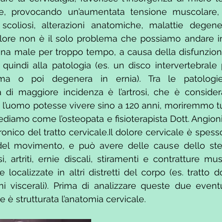
he, provocando un’aumentata tensione muscolare, o
scoliosi, alterazioni anatomiche, malattie degenera
olore non è il solo problema che possiamo andare i
ona male per troppo tempo, a causa della disfunzione,
 quindi alla patologia (es. un disco intervertebral
ima o poi degenera in ernia). Tra le patologie
 di maggiore incidenza è l’artrosi, che è considera
 l’uomo potesse vivere sino a 120 anni, moriremmo tutti
ediamo come l’osteopata e fisioterapista Dott. Angioni 
onico del tratto cervicale.Il dolore cervicale è spesso
del movimento, e può avere delle cause dello st
si, artriti, ernie discali, stiramenti e contratture mus
ocalizzate in altri distretti del corpo (es. tratto do
ni viscerali). Prima di analizzare queste due event
 è strutturata l’anatomia cervicale. 